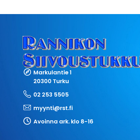
Markulantie 1
20300 Turku
02 253 5505
myynti@rst.fi
Avoinna ark. klo 8-16