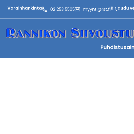
Varainhankinta
Kirjaudu 
02 253 5505
myynti@rst.fi
Puhdistusai