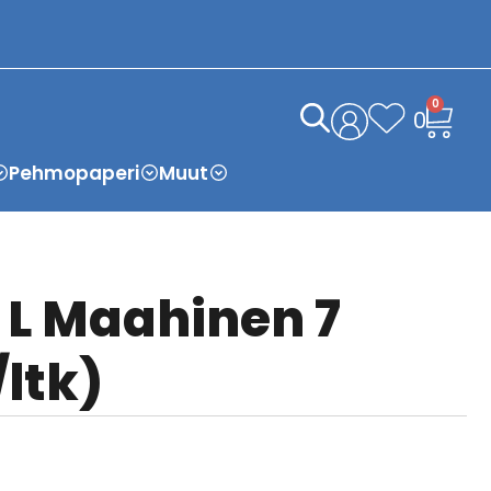
0
0
Pehmopaperi
Muut
 L Maahinen 7
/ltk)