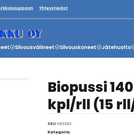
verkkokauppaan
Yhteystiedot
neet
Siivousvälineet
Siivouskoneet
Jätehuolto
Biopussi 140
kpl/rll (15 rll
SKU
V60382
Kategoria