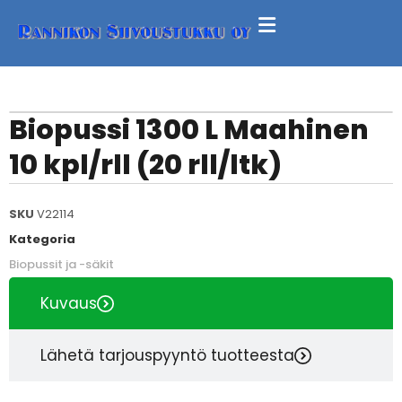
Biopussi 1300 L Maahinen
10 kpl/rll (20 rll/ltk)
SKU
V22114
Kategoria
Biopussit ja -säkit
Kuvaus
Lähetä tarjouspyyntö tuotteesta