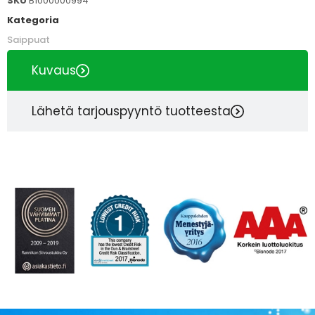
SKU
B1000000994
Kategoria
Saippuat
Kuvaus
Lähetä tarjouspyyntö tuotteesta