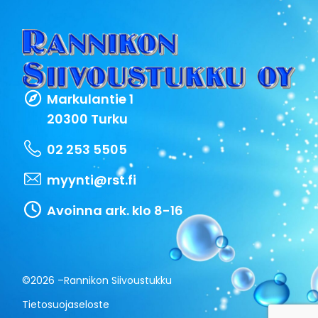
Markulantie 1
20300 Turku
02 253 5505
myynti@rst.fi
Avoinna ark. klo 8-16
©2026 –
Rannikon Siivoustukku
Tietosuojaseloste