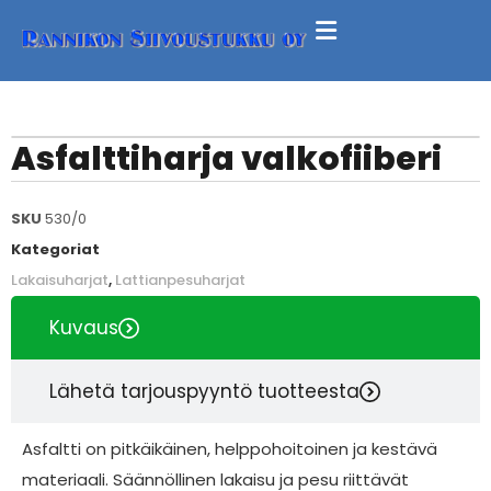
Asfalttiharja valkofiiberi
SKU
530/0
Kategoriat
Lakaisuharjat
,
Lattianpesuharjat
Kuvaus
Lähetä tarjouspyyntö tuotteesta
Asfaltti on pitkäikäinen, helppohoitoinen ja kestävä
materiaali. Säännöllinen lakaisu ja pesu riittävät