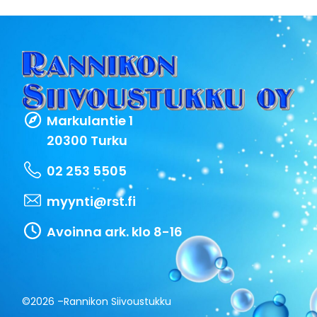
Markulantie 1
20300 Turku
02 253 5505
myynti@rst.fi
Avoinna ark. klo 8-16
©2026 –
Rannikon Siivoustukku