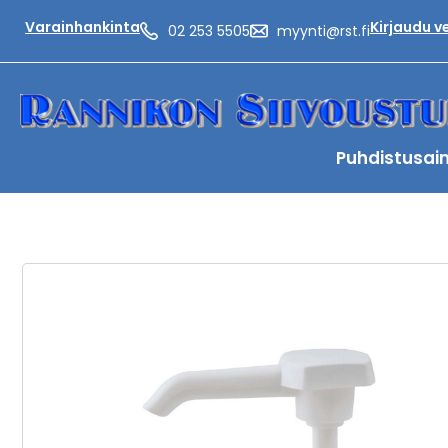
Varainhankinta
Kirjaudu 
02 253 5505
myynti@rst.fi
Puhdistusai