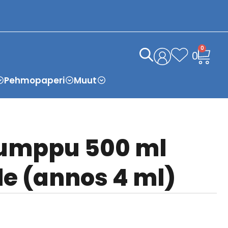
0
0
Pehmopaperi
Muut
umppu 500 ml
le (annos 4 ml)