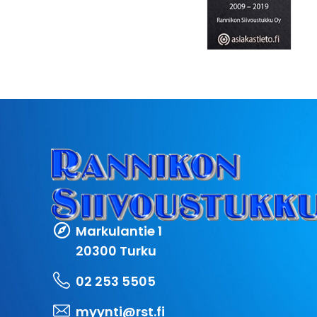
Markulantie 1
20300 Turku
02 253 5505
myynti@rst.fi