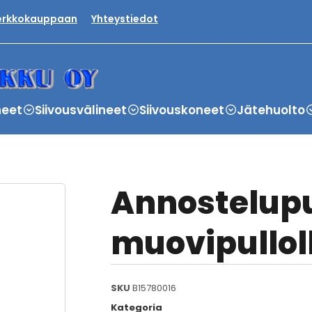
verkkokauppaan
Yhteystiedot
neet
Siivousvälineet
Siivouskoneet
Jätehuolto
Annostelup
muovipullol
SKU
B15780016
Kategoria