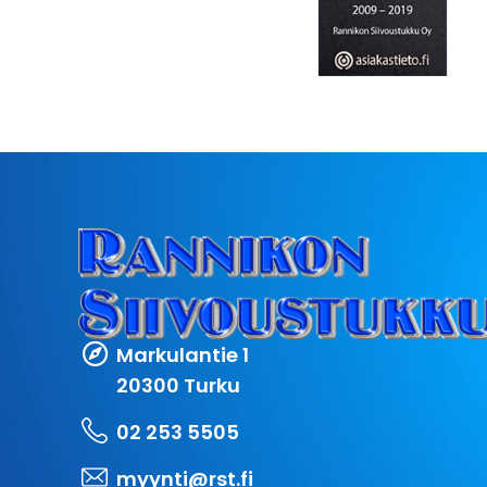
Markulantie 1
20300 Turku
02 253 5505
myynti@rst.fi