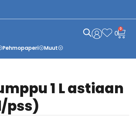
0
0
Pehmopaperi
Muut
mppu 1 L astiaan
l/pss)