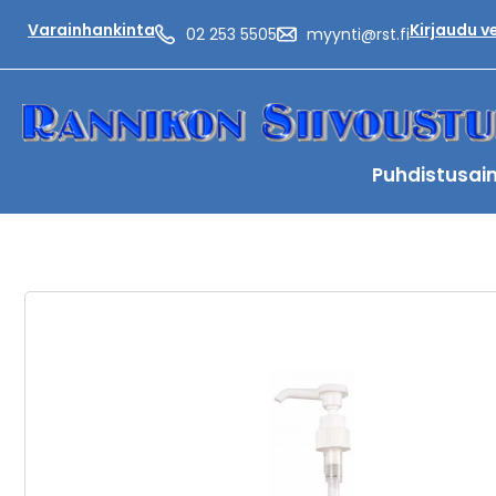
Varainhankinta
Kirjaudu 
02 253 5505
myynti@rst.fi
Puhdistusai