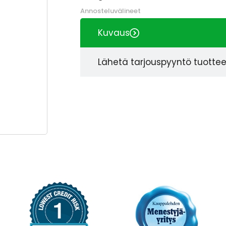
Annosteluvälineet
Kuvaus
Lähetä tarjouspyyntö tuotte