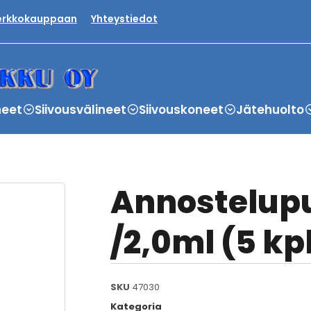
verkkokauppaan
Yhteystiedot
neet
Siivousvälineet
Siivouskoneet
Jätehuolto
Annostelupu
/2,0ml (5 kp
SKU
47030
Kategoria