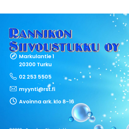
Markulantie 1
20300 Turku
02 253 5505
myynti@rst.fi
Avoinna ark. klo 8-16