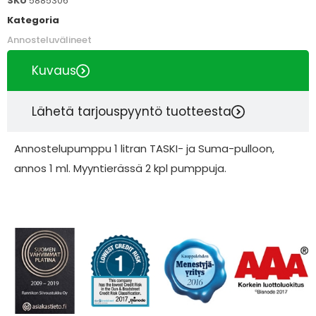
SKU
5885306
Kategoria
Annosteluvälineet
Kuvaus
Lähetä tarjouspyyntö tuotteesta
Annostelupumppu 1 litran TASKI- ja Suma-pulloon,
annos 1 ml. Myyntierässä 2 kpl pumppuja.