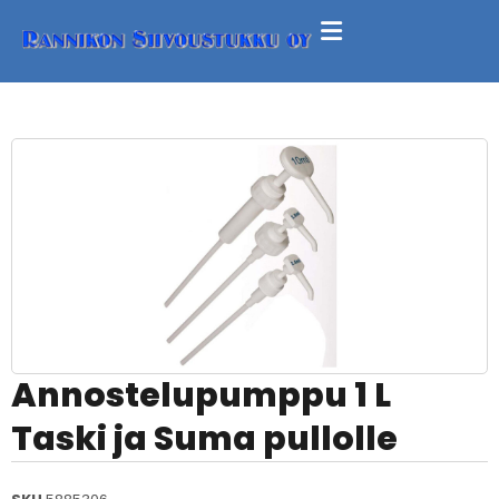
Annostelupumppu 1 L
Taski ja Suma pullolle