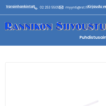
Varainhankinta
Kirjaudu 
02 253 5505
myynti@rst.fi
Puhdistusai