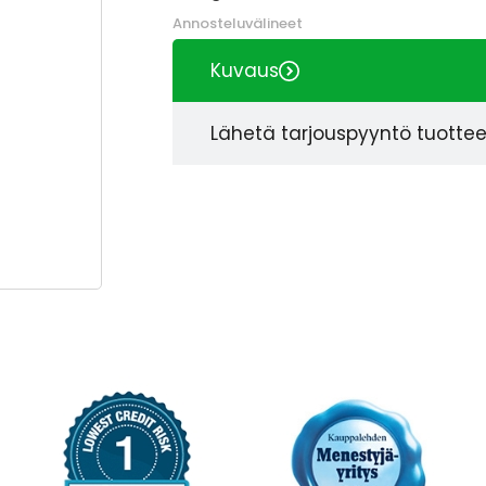
Annosteluvälineet
Kuvaus
Lähetä tarjouspyyntö tuotte