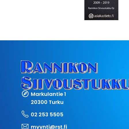
Markulantie 1
20300 Turku
02 253 5505
myynti@rst.fi