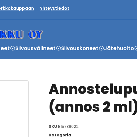
verkkokauppaan
Yhteystiedot
neet
Siivousvälineet
Siivouskoneet
Jätehuolto
Annostelupu
(annos 2 ml
SKU
B15738022
Kategoria