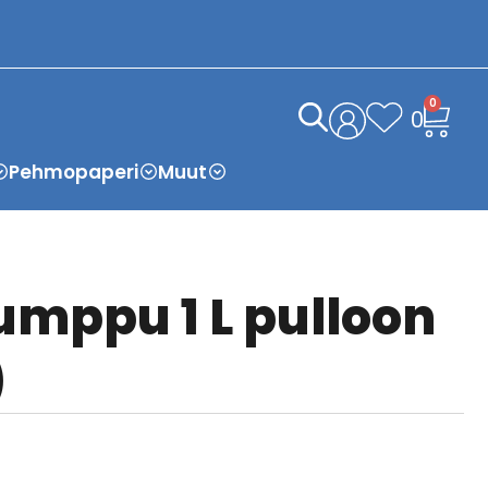
0
0
Pehmopaperi
Muut
mppu 1 L pulloon
)