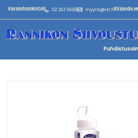
Varainhankinta
Kirjaudu 
02 253 5505
myynti@rst.fi
Puhdistusai