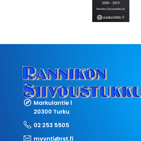
Markulantie 1
20300 Turku
02 253 5505
myynti@rst.fi