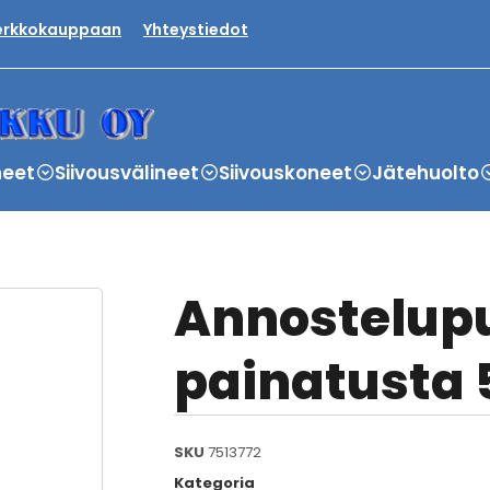
verkkokauppaan
Yhteystiedot
neet
Siivousvälineet
Siivouskoneet
Jätehuolto
Annostelupu
painatusta 
SKU
7513772
Kategoria