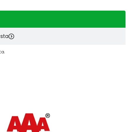
esta
ta.