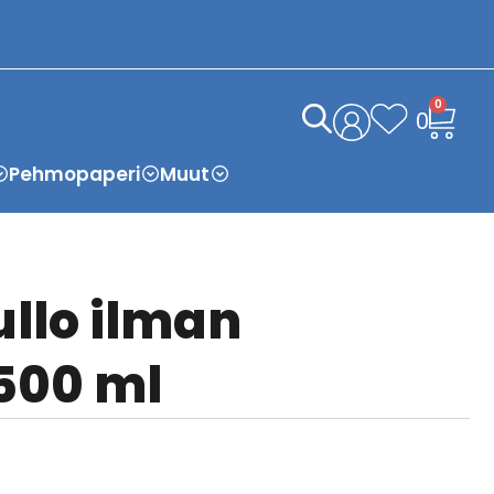
0
0
Pehmopaperi
Muut
llo ilman
500 ml