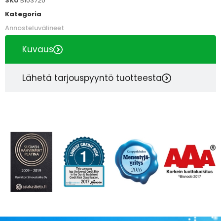
SKU
B103720
Kategoria
Annosteluvälineet
Kuvaus
Lähetä tarjouspyyntö tuotteesta