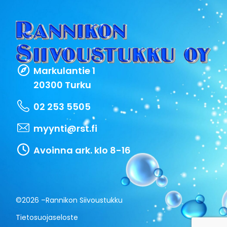
Markulantie 1
20300 Turku
02 253 5505
myynti@rst.fi
Avoinna ark. klo 8-16
©2026 –
Rannikon Siivoustukku
Tietosuojaseloste