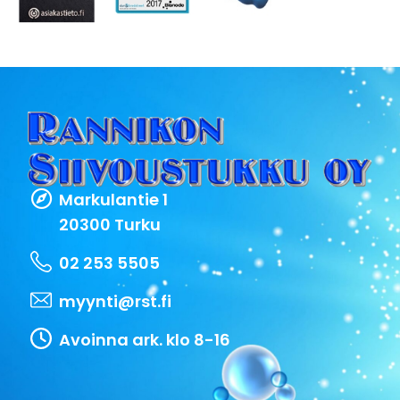
Markulantie 1
20300 Turku
02 253 5505
myynti@rst.fi
Avoinna ark. klo 8-16