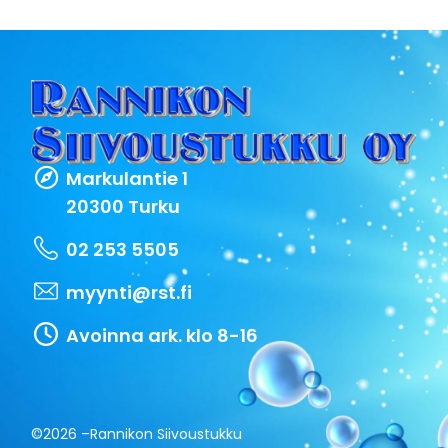
Markulantie 1
20300 Turku
02 253 5505
myynti@rst.fi
Avoinna ark. klo 8-16
©2026 –
Rannikon Siivoustukku