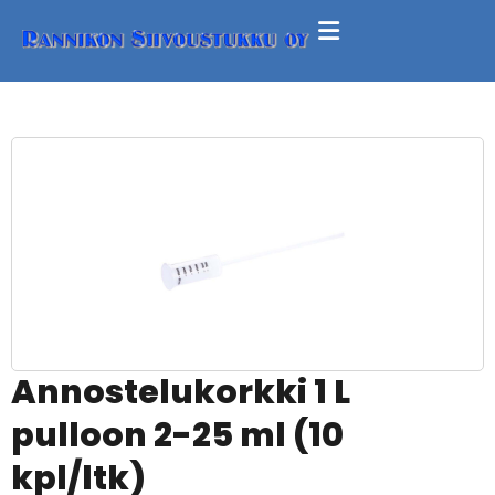
Annostelukorkki 1 L
pulloon 2-25 ml (10
kpl/ltk)