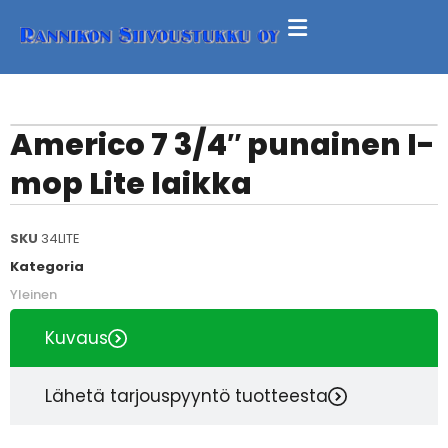
Americo 7 3/4″ punainen I-
mop Lite laikka
SKU
34LITE
Kategoria
Yleinen
Kuvaus
Lähetä tarjouspyyntö tuotteesta