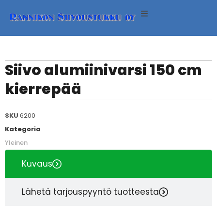
ineet
neet
Siivo alumiinivarsi 150 cm
kierrepää
eet
SKU
6200
Kategoria
Yleinen
eri
Kuvaus
Lähetä tarjouspyyntö tuotteesta