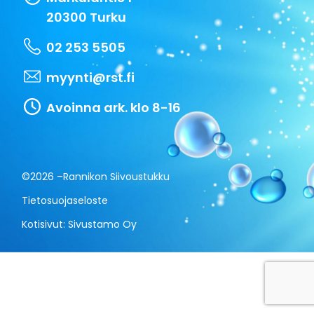
20300 Turku
02 253 5505
myynti@rst.fi
Avoinna ark. klo 8-16
©2026 –
Rannikon Siivoustukku
Tietosuojaseloste
Kotisivut:
Sivustamo Oy