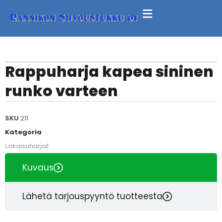
Rappuharja kapea sininen
runko varteen
SKU
211
Kategoria
Lakaisuharjat
Kuvaus
Lähetä tarjouspyyntö tuotteesta