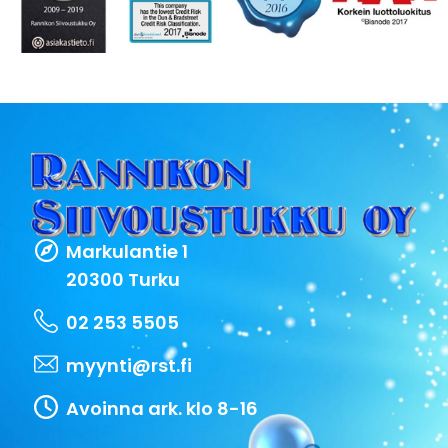
Markulantie 1
20300 Turku
02 253 5505
myynti@rst.fi
Avoinna ark. klo 8-16