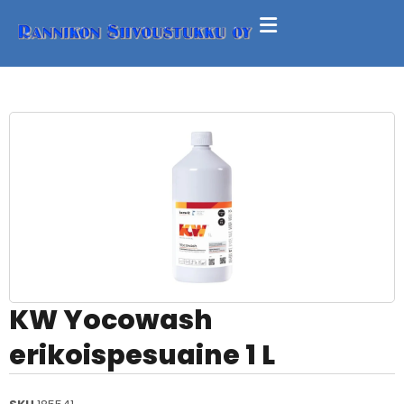
KW Yocowash
erikoispesuaine 1 L