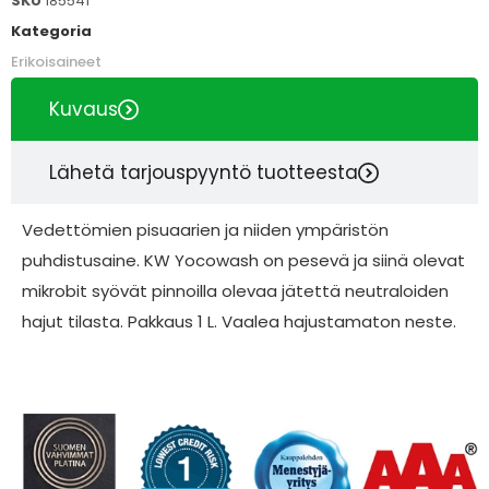
SKU
185541
Kategoria
Erikoisaineet
Kuvaus
Lähetä tarjouspyyntö tuotteesta
Vedettömien pisuaarien ja niiden ympäristön
puhdistusaine. KW Yocowash on pesevä ja siinä olevat
mikrobit syövät pinnoilla olevaa jätettä neutraloiden
hajut tilasta. Pakkaus 1 L. Vaalea hajustamaton neste.